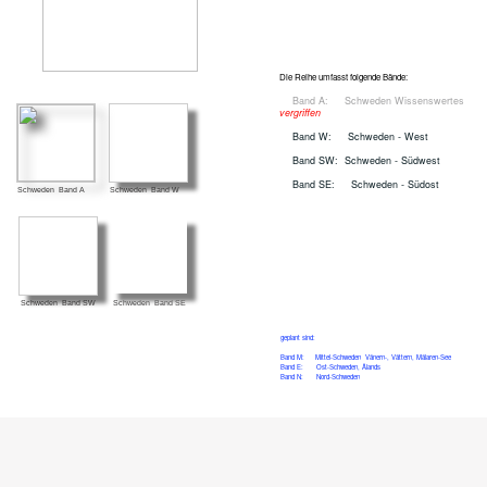
Die Reihe umfasst folgende Bände:
Band A: Schweden Wissenswertes
vergriffen
Band W: Schweden - West
Band SW:
Schweden - Südwest
Band SE: Schweden - Südost
Schweden Band A
Schweden Band W
Schweden Band SW
Schweden Band SE
geplant sind:
Band M: Mittel-Schweden Vänern-, Vättern, Mälaren-See
Band E: Ost-Schweden, Ålands
Band N: Nord-Schweden